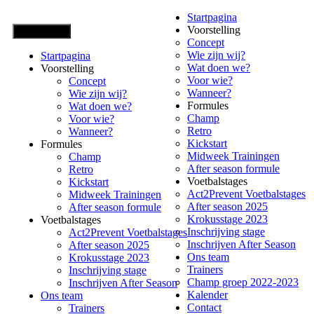
Startpagina
Voorstelling
Open Menu
Concept
Wie zijn wij?
Startpagina
Wat doen we?
Voorstelling
Voor wie?
Concept
Wanneer?
Wie zijn wij?
Formules
Wat doen we?
Champ
Voor wie?
Retro
Wanneer?
Kickstart
Formules
Midweek Trainingen
Champ
After season formule
Retro
Voetbalstages
Kickstart
Act2Prevent Voetbalstages
Midweek Trainingen
After season 2025
After season formule
Krokusstage 2023
Voetbalstages
Inschrijving stage
Act2Prevent Voetbalstages
Inschrijven After Season
After season 2025
Ons team
Krokusstage 2023
Trainers
Inschrijving stage
Champ groep 2022-2023
Inschrijven After Season
Kalender
Ons team
Contact
Trainers