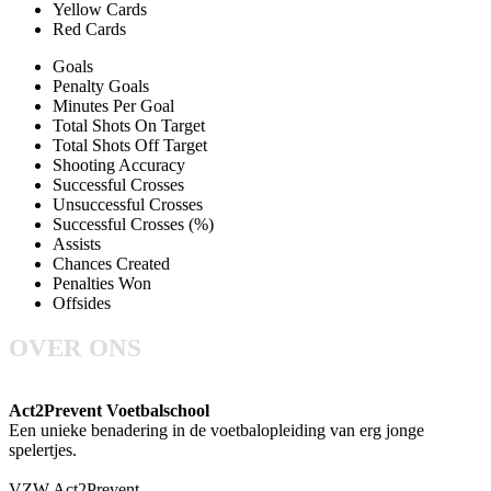
Yellow Cards
Red Cards
Goals
Penalty Goals
Minutes Per Goal
Total Shots On Target
Total Shots Off Target
Shooting Accuracy
Successful Crosses
Unsuccessful Crosses
Successful Crosses (%)
Assists
Chances Created
Penalties Won
Offsides
OVER ONS
Act2Prevent Voetbalschool
Een unieke benadering in de voetbalopleiding van erg jonge
spelertjes.
VZW Act2Prevent